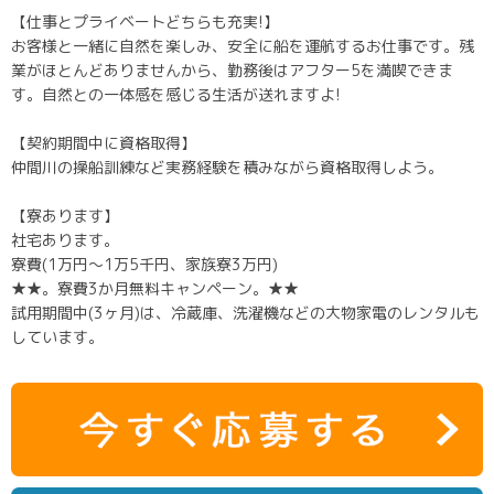
【仕事とプライベートどちらも充実!】
お客様と一緒に自然を楽しみ、安全に船を運航するお仕事です。残
業がほとんどありませんから、勤務後はアフター5を満喫できま
す。自然との一体感を感じる生活が送れますよ!
【契約期間中に資格取得】
仲間川の操船訓練など実務経験を積みながら資格取得しよう。
【寮あります】
社宅あります。
寮費(1万円～1万5千円、家族寮3万円)
★★。寮費3か月無料キャンペーン。★★
試用期間中(3ヶ月)は、冷蔵庫、洗濯機などの大物家電のレンタルも
しています。