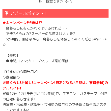
1R 個室です(^_-)-☆
アピールポイント！
★キャンペ～ン!特典は!?
島暮らしにあこがれてはいるけれど・・・
不便?どうなの?スーパーの品揃えは大丈夫?
3か月間、働きながら 島暮らしを体験してみてくださいね(^_-)-
☆
【特典】
●仲間川マングローブクルーズ乗船研修
【住まいの心配無用♪】
◇寮完備◇
※島くらし!お試し!キャンペ～ン!限定2名(3か月間は、寮費無料)の
アルバイト!
寮費1万～1万5千円(3か月は無料)で、エアコン・ガステーブル付き
の住宅に暮らせます!
洗濯機・冷蔵庫・炊飯器・食器類の貸与なので快適に新生活がスタ
ートできますね♪