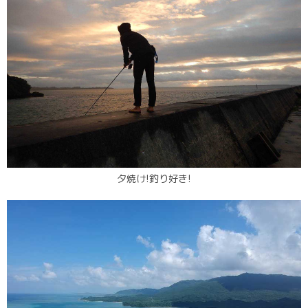
夕焼け!釣り好き!