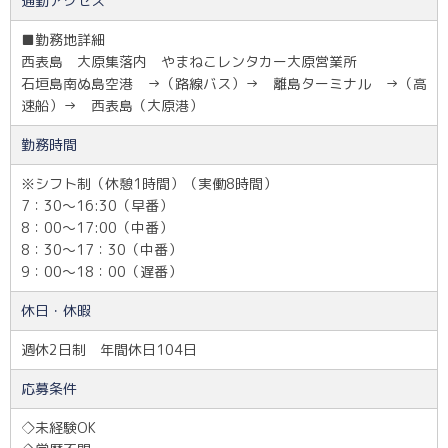
通勤アクセス
■勤務地詳細
西表島 大原集落内 やまねこレンタカー大原営業所
石垣島南ぬ島空港 →（路線バス）→ 離島ターミナル →（高
速船）→ 西表島（大原港）
勤務時間
※シフト制（休憩1時間）（実働8時間）
7：30～16:30（早番）
8：00～17:00（中番）
8：30～17：30（中番）
9：00～18：00（遅番）
休日・休暇
週休2日制 年間休日104日
応募条件
◇未経験OK